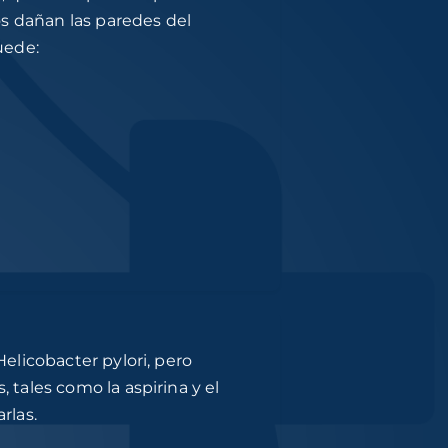
os dañan las paredes del
uede:
elicobacter pylori, pero
tales como la aspirina y el
rlas.