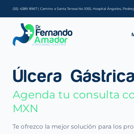
Saltar
(55) 4389 8967 | Camino a Santa Teresa No.1055, Hospital Ángeles, Pedre
al
contenido
Úlcera Gástric
Agenda tu consulta co
MXN
Te ofrezco la mejor solución para los p