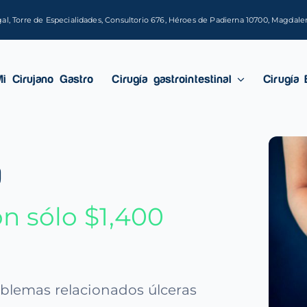
gal, Torre de Especialidades, Consultorio 676, Héroes de Padierna 10700, Magdal
Mi Cirujano Gastro
Cirugía gastrointestinal
Cirugía 
a
n sólo $1,400
roblemas relacionados úlceras