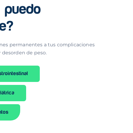
 puedo
te?
ones permanentes a tus complicaciones
 y desorden de peso.
trointestinal
iátrica
ntos