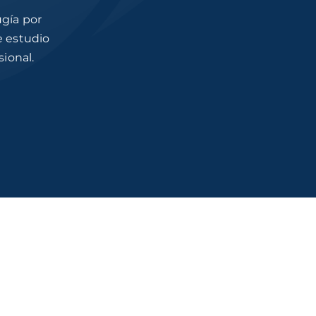
ugía por
e estudio
ional.