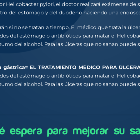
r Helicobacter pylori, el doctor realizará exámenes de s
ro del estómago y del duodeno haciendo una endoscop
n si no se tratan a tiempo. El médico que trata la úlcer
idos del estómago o antibióticos para matar el Helicob
nsumo del alcohol. Para las úlceras que no sanan puede 
cera gástrica= EL TRATAMIENTO MÉDICO PARA ÚLCER
idos del estómago o antibióticos para matar el Helicob
nsumo del alcohol. Para las úlceras que no sanan puede 
é espera para mejorar su sa