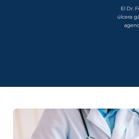
El Dr. 
úlcera g
agend