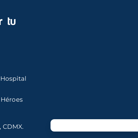
 tu
 Hospital
, Héroes
s, CDMX.