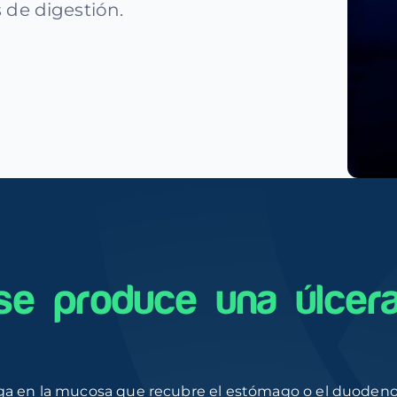
 de digestión.
e produce una úlcera
aga en la mucosa que recubre el estómago o el duodeno,