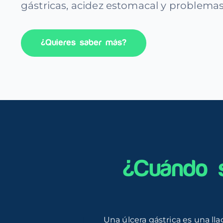
gástricas, acidez estomacal y problemas
¿Quieres saber más?
¿Cuándo s
Una úlcera gástrica es una ll