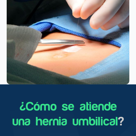
¿Cómo se atiende
una hernia umbilical
?